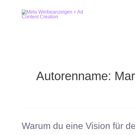
Zum
Inhalt
springen
Autorenname: Ma
Warum
Warum du eine Vision für d
du