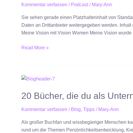
eine
Kommentar verfassen
/
Podcast
/
Mary-Ann
Vision
Sie sehen gerade einen Platzhalterinhalt von Standar
für
Daten an Drittanbieter weitergegeben werden. Inhalt
dein
Meine Vision mit Vision Women Meine Vision wurde m
Business
brauchst
Read More »
–
Episode
1
20
Bücher,
20 Bücher, die du als Unter
die
du
als
Kommentar verfassen
/
Blog
,
Tipps
/
Mary-Ann
Unternehmerin
Als großer Buchfan und wissbegieriger Menschen ka
lesen
rund um die Themen Persönlichkeitsentwicklung, Krea
solltest